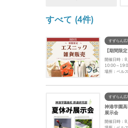
すべて
(4件)
すずらん広
【期間限定
開催日時：8
10:00～19
場所：ベルス
すずらん広
神港学園高
展示会
開催日時：8月
場所：ベルス