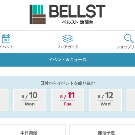
イベント
フロアガイド
ショップ
リ
イベント＆ニュース
日付からイベントを絞り込む
10
11
12
8 /
8 /
8 /
Mon
Tue
Wed
本日開催
開催予定