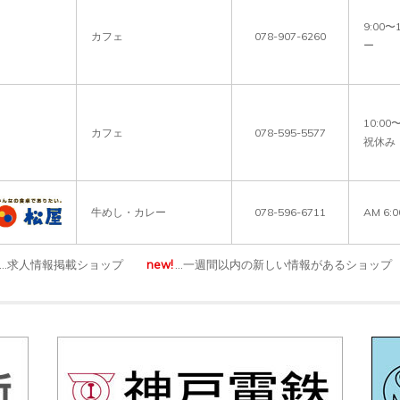
9:00
カフェ
078-907-6260
ー
10:0
カフェ
078-595-5577
祝休み
牛めし・カレー
078-596-6711
AM 6:
…求人情報掲載ショップ
new!
…一週間以内の新しい情報があるショップ